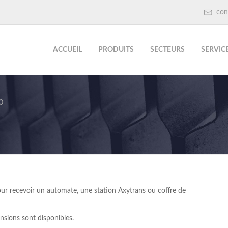
con
ACCUEIL
PRODUITS
SECTEURS
SERVIC
0
pour recevoir un automate, une station Axytrans ou coffre de
nsions sont disponibles.