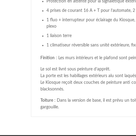
Protection en attente pour la signalétique extér
4 prises de courant 16 A + T pour l’automate, 
1 fluo + interrupteur pour éclairage du Kiosque, 
plexo
1 liaison terre
1 climatiseur réversible sans unité extérieure, fi
Finition
: Les murs intérieurs et le plafond sont pei
Le sol est livré sous peinture d’apprêt.
La porte est les habillages extérieurs alu sont laqué
Le Kiosque reçoit deux couches de peinture anti co
blacksonnés.
Toiture
: Dans la version de base, il est prévu un t
gargouille.