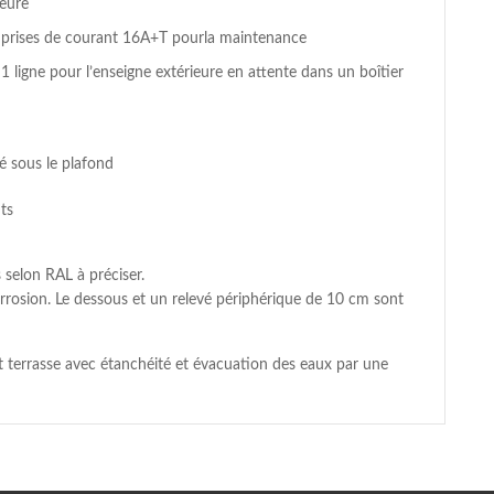
ieure
2 prises de courant 16A+T pourla maintenance
1 ligne pour l’enseigne extérieure en attente dans un boîtier
xé sous le plafond
nts
s selon RAL à préciser.
rrosion. Le dessous et un relevé périphérique de 10 cm sont
oit terrasse avec étanchéité et évacuation des eaux par une