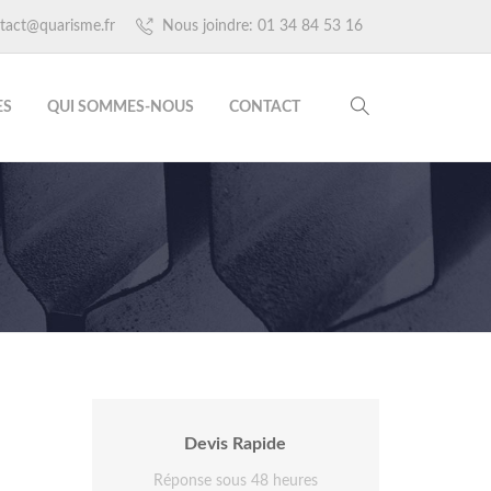
tact@quarisme.fr
Nous joindre: 01 34 84 53 16
ES
QUI SOMMES-NOUS
CONTACT
Devis Rapide
Réponse sous 48 heures