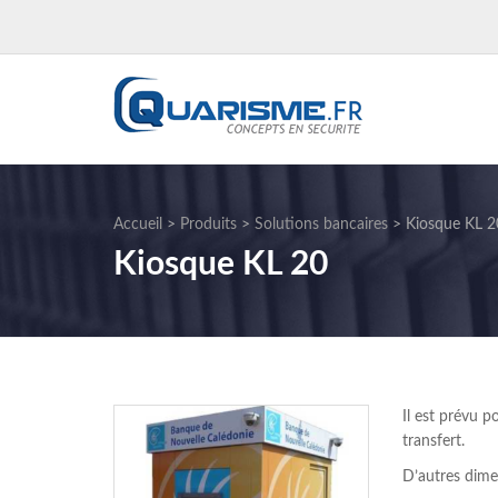
Accueil
>
Produits
>
Solutions bancaires
>
Kiosque KL 2
Kiosque KL 20
Il est prévu 
transfert.
D’autres dime